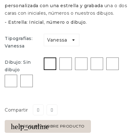
personalizada con una estrella y grabada
una o dos
caras con iniciales, números o nuestros dibujos.
- Estrella: Inicial, número o dibujo.
Tipografías:
Vanessa
Corazón
Corazon-
Infinito
Huella-
Sin
Dibujo: Sin
Doble
Pie
dibujo
dibujo
Clave
Huella-
Perro
Compartir
help_outline
PREGUNTA SOBRE PRODUCTO