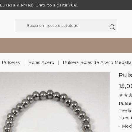
 (Lunes a Viernes). Gratuito a partir 70€.
Pulseras
Bolas Acero
Pulsera Bolas de Acero Medall
Pul
15,0
Pulse
medal
nuestr
- Med