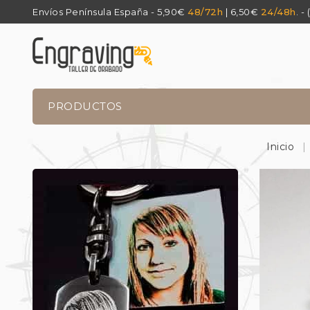
Envíos Península España - 5,90€
48/72h
| 6,50€
24/48h
. -
PRODUCTOS
Inicio