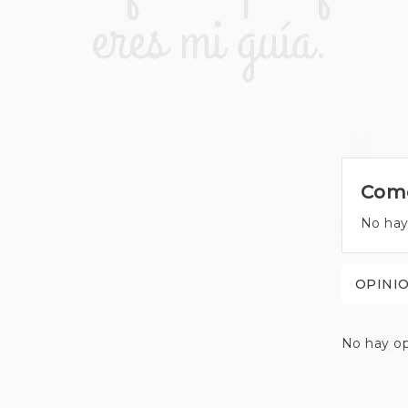
Come
No hay
OPINI
No hay op