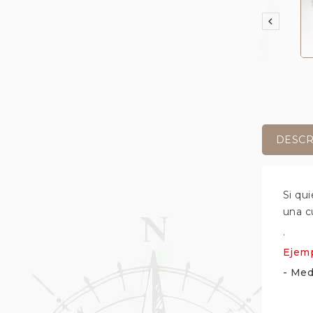

DESCR
Si qu
una c
.
Ejemp
- Med