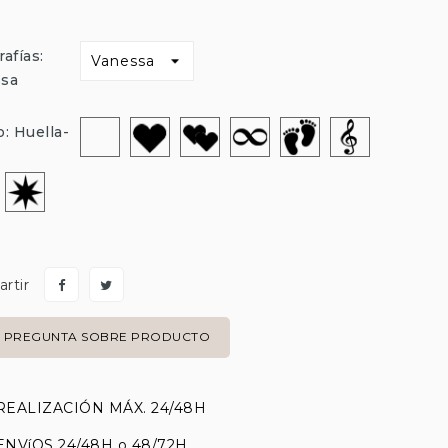
afías:
ssa
Sin
Corazón
Corazon-
Infinito
Huella-
Clave
o: Huella-
dibujo
Doble
Pie
Estrella
uella-
Perro
rtir
PREGUNTA SOBRE PRODUCTO
REALIZACIÓN MÁX. 24/48H
ENVíOS 24/48H o 48/72H