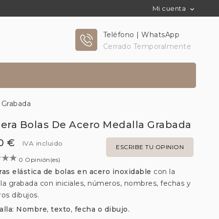
Mi cuenta

Teléfono | WhatsApp
Cerrado Temporalmente
a Grabada
sera Bolas De Acero Medalla Grabada
0 €
IVA incluido
ESCRIBE TU OPINION
0 Opinión(es)
ras elástica de bolas en acero inoxidable
con la
la grabada con iniciales, números, nombres, fechas y
os dibujos.
alla: Nombre, texto, fecha o dibujo.