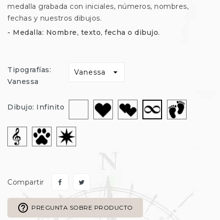
medalla grabada con iniciales, números, nombres,
fechas y nuestros dibujos.
- Medalla: Nombre, texto, fecha o dibujo.
Tipografías:
Vanessa
Sin
Corazón
Corazon-
Huella-
Infinito
Dibujo: Infinito
dibujo
Doble
Pie
Clave
Huella-
Estrella
Perro
Compartir
help_outline
PREGUNTA SOBRE PRODUCTO