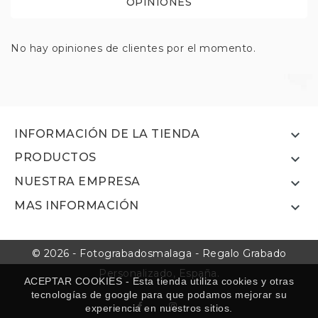
OPINIONES
No hay opiniones de clientes por el momento.

INFORMACIÓN DE LA TIENDA
PRODUCTOS

NUESTRA EMPRESA

MAS INFORMACIÓN

© 2026 - Fotograbadosmalaga - Regalo Grabado
Personalizado, España.
ACEPTAR COOKIES - Esta tienda utiliza cookies y otras
tecnologías de google para que podamos mejorar su
experiencia en nuestros sitios.