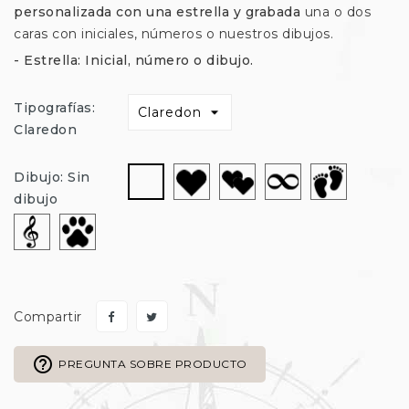
personalizada con una estrella y grabada
una o dos
caras con iniciales, números o nuestros dibujos.
- Estrella: Inicial, número o dibujo.
Tipografías:
Claredon
Corazón
Corazon-
Infinito
Huella-
Sin
Dibujo: Sin
Doble
Pie
dibujo
dibujo
Clave
Huella-
Perro
Compartir
help_outline
PREGUNTA SOBRE PRODUCTO