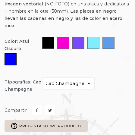
imagen vectorial
(NO FOTO) en una placa y dedicatoria
+ nombre en la otra (50mm).
Las placas en negro
llevan las cadenas en negro y las de color en acero
inox.
Negro
Fucsia
Morado
Celeste
Azul
Color: Azul
Oscuro
Azul
Oscuro
Tipografías: Cac
Champagne
Compartir
help_outline
PREGUNTA SOBRE PRODUCTO