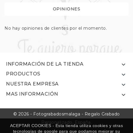
OPINIONES
No hay opiniones de clientes por el momento.

INFORMACIÓN DE LA TIENDA
PRODUCTOS

NUESTRA EMPRESA

MAS INFORMACIÓN

© 2026 - Fotograbadosmalaga - Regalo Grabado
Personalizado, España.
ACEPTAR COOKIES - Esta tienda utiliza cookies y otras
tecnologías de google para que podamos mejorar su