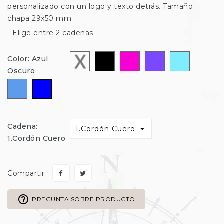
personalizado con un logo y texto detrás. Tamaño
chapa 29x50 mm.
- Elige entre 2 cadenas.
Seleccionar
Negro
Fucsia
Morado
Celeste
Color: Azul
Oscuro
Azul
Azul
Oscuro
Cadena:
1.Cordón Cuero
Compartir
help_outline
PREGUNTA SOBRE PRODUCTO