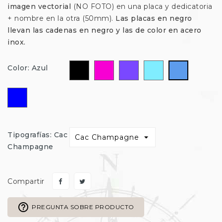
imagen vectorial
(NO FOTO) en una placa y dedicatoria
+ nombre en la otra (50mm).
Las placas en negro
llevan las cadenas en negro y las de color en acero
inox.
Negro
Fucsia
Morado
Celeste
Azul
Color: Azul
Azul
Oscuro
Tipografías: Cac
Champagne
Compartir
help_outline
PREGUNTA SOBRE PRODUCTO