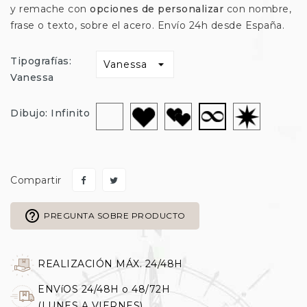
y remache con
opciones de personalizar
con nombre,
frase o texto, sobre el acero. Envío 24h desde España.
Tipografías:
Vanessa
Sin
Corazón
Corazon-
Estrella
Infinito
Dibujo: Infinito
dibujo
Doble
Compartir
help_outline
PREGUNTA SOBRE PRODUCTO
REALIZACIÓN MÁX. 24/48H
ENVíOS 24/48H o 48/72H
(LUNES A VIERNES)