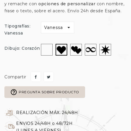
y remache con
opciones de personalizar
con nombre,
frase o texto, sobre el acero. Envío 24h desde España.
Tipografías:
Vanessa
Sin
Corazon-
Infinito
Estrella
Corazón
Dibujo: Corazón
dibujo
Doble
Compartir
help_outline
PREGUNTA SOBRE PRODUCTO
REALIZACIÓN MÁX. 24/48H
ENVíOS 24/48H o 48/72H
(LUNES A VIERNES)