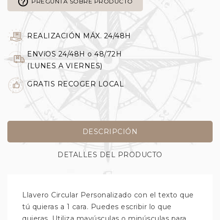
help_outline
PREGUNTA SOBRE PRODUCTO
REALIZACIÓN MÁX. 24/48H
ENVíOS 24/48H o 48/72H
(LUNES A VIERNES)
GRATIS RECOGER LOCAL
DESCRIPCIÓN
DETALLES DEL PRODUCTO
Llavero Circular Personalizado con el texto que
tú quieras a 1 cara. Puedes escribir lo que
quieras. Utiliza mayúsculas o minúsculas para