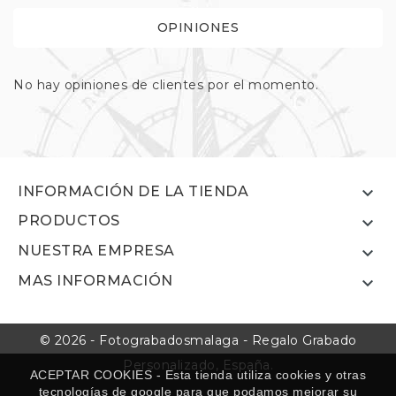
OPINIONES
No hay opiniones de clientes por el momento.

INFORMACIÓN DE LA TIENDA
PRODUCTOS

NUESTRA EMPRESA

MAS INFORMACIÓN

© 2026 - Fotograbadosmalaga - Regalo Grabado
Personalizado, España.
ACEPTAR COOKIES - Esta tienda utiliza cookies y otras
tecnologías de google para que podamos mejorar su