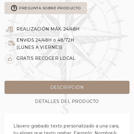
help_outline
PREGUNTA SOBRE PRODUCTO
REALIZACIÓN MÁX. 24/48H
ENVíOS 24/48H o 48/72H
(LUNES A VIERNES)
GRATIS RECOGER LOCAL
DESCRIPCIÓN
DETALLES DEL PRODUCTO
Llavero grabado texto personalizado a una cara,
tu eliges que texto grabar. Ejemplo: Nombre/s,