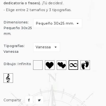
dedicatoria o frases).
¡Tú decides!.
- Elige entre 2 tamaños y 3 tipografías.
Dimensiones:
Pequeño 30x25
mm.
Tipografías:
Vanessa
Sin
Corazón
Corazon-
Huella-
Infinito
Dibujo: Infinito
dibujo
Doble
Pie
Clave
Compartir