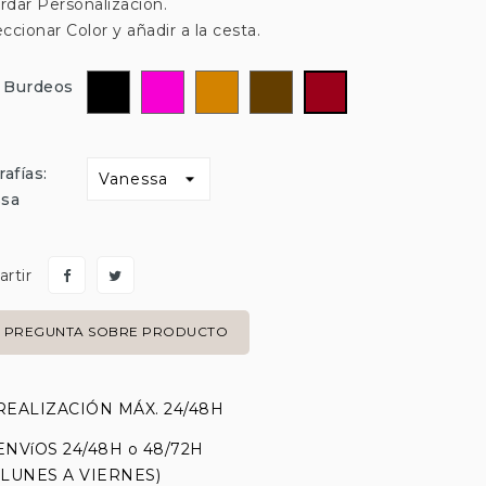
rdar Personalización.
eccionar Color y añadir a la cesta.
Negro
Fucsia
Marrón
Marrón
Burdeos
: Burdeos
Claro
Oscuro
afías:
ssa
rtir
PREGUNTA SOBRE PRODUCTO
REALIZACIÓN MÁX. 24/48H
ENVíOS 24/48H o 48/72H
(LUNES A VIERNES)