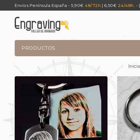
Envíos Península España - 5,90€
48/72h
| 6,50€
24/48h
. -
PRODUCTOS
Inici