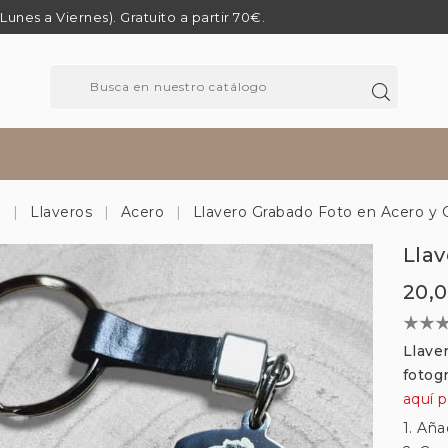
 (Lunes a Viernes). Gratuito a partir 70€.
o
Llaveros
Acero
Llavero Grabado Foto en Acero y 
Lla
20,
Llave
fotog
aquí p
1. Aña