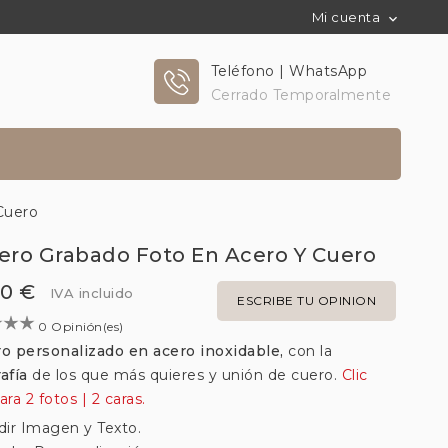
Mi cuenta

Teléfono | WhatsApp
Cerrado Temporalmente
Cuero
vero Grabado Foto En Acero Y Cuero
00 €
IVA incluido
ESCRIBE TU OPINION
0 Opinión(es)
ro personalizado en acero inoxidable,
con la
rafía
de los que más quieres y unión de cuero.
Clic
ara 2 fotos | 2 caras.
dir Imagen y Texto.