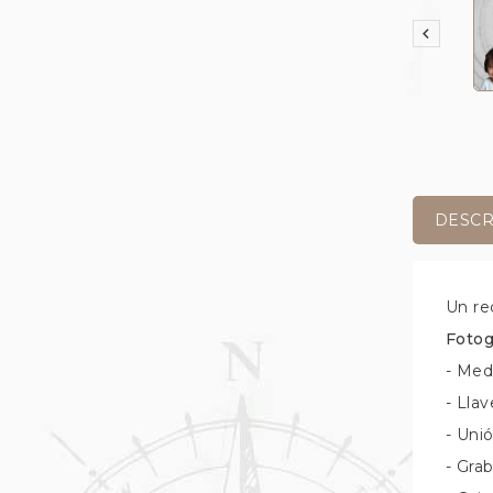

DESCR
Un re
Fotog
- Me
- Llav
- Unió
- Gra