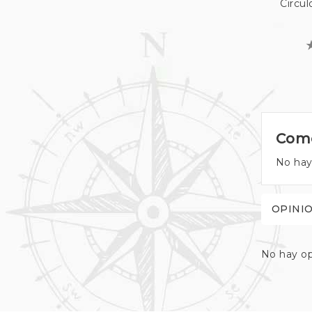
Circul
Come
No hay
OPINI
No hay op