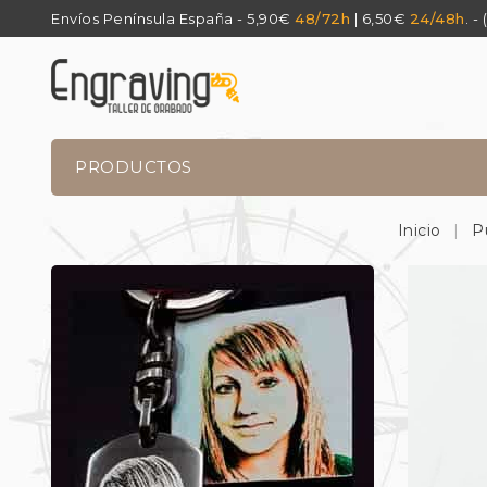
Envíos Península España - 5,90€
48/72h
| 6,50€
24/48h
. -
PRODUCTOS
Inicio
P