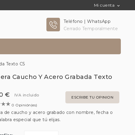
Mi cuenta

Teléfono | WhatsApp
Cerrado Temporalmente
da Texto C5
sera Caucho Y Acero Grabada Texto
0 €
IVA incluido
ESCRIBE TU OPINION
0 Opinión(es)
ra de caucho y acero grabado con nombre, fecha o
labra especial que tú elijas.