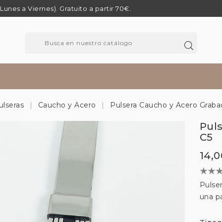
 (Lunes a Viernes). Gratuito a partir 70€.
ulseras
Caucho y Acero
Pulsera Caucho y Acero Graba
Pul
C5
14,0
Pulse
una pa