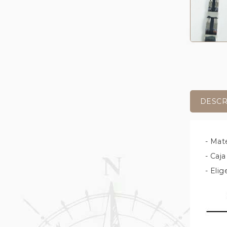
DESCR
- Mat
- Caja
- Elig