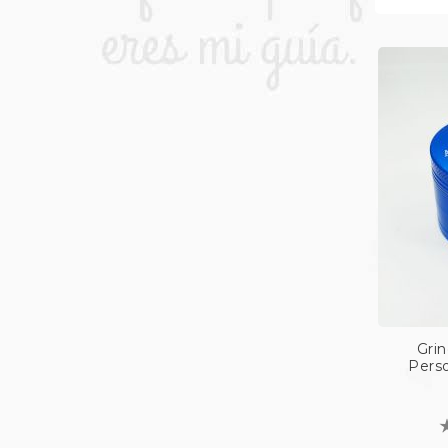
Grin
Perso