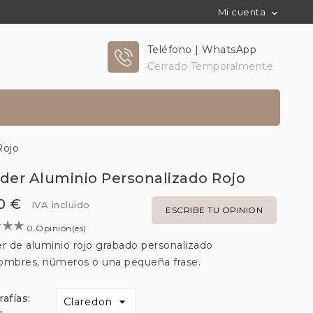
Mi cuenta

Teléfono | WhatsApp
Cerrado Temporalmente
Rojo
nder Aluminio Personalizado Rojo
0 €
IVA incluido
ESCRIBE TU OPINION
0 Opinión(es)
er de aluminio rojo grabado personalizado
ombres, números o una pequeña frase.
afías: