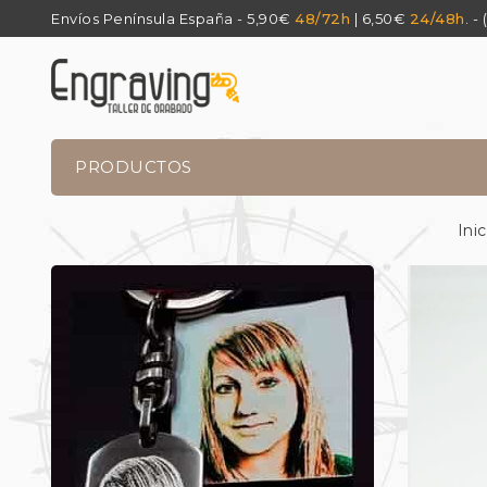
Envíos Península España - 5,90€
48/72h
| 6,50€
24/48h
. -
PRODUCTOS
Inic