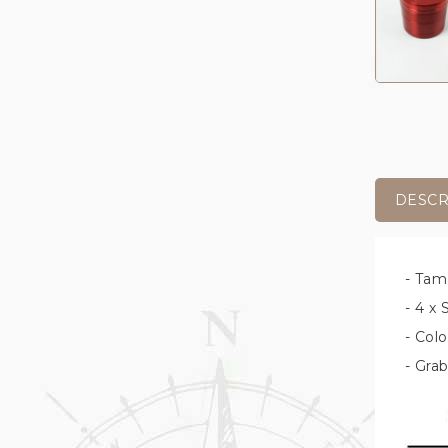
DESCR
- Tam
- 4 x 
- Col
- Gra