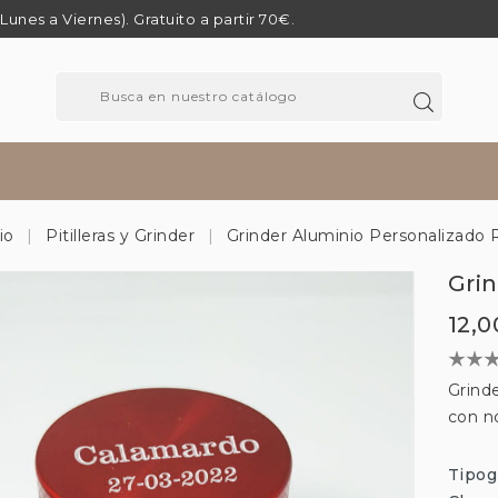
 (Lunes a Viernes). Gratuito a partir 70€.
io
Pitilleras y Grinder
Grinder Aluminio Personalizado 
Gri
12,0
Grind
con n
Tipogr