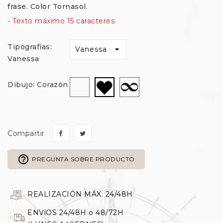
frase. Color Tornasol
.
- Texto máximo 15 caracteres.
Tipografías:
Vanessa
Sin
Infinito
Corazón
Dibujo: Corazón
dibujo
Compartir
help_outline
PREGUNTA SOBRE PRODUCTO
REALIZACIÓN MÁX. 24/48H
ENVíOS 24/48H o 48/72H