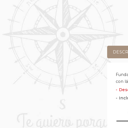
DESCR
Funda
con l
- Des
- Inc