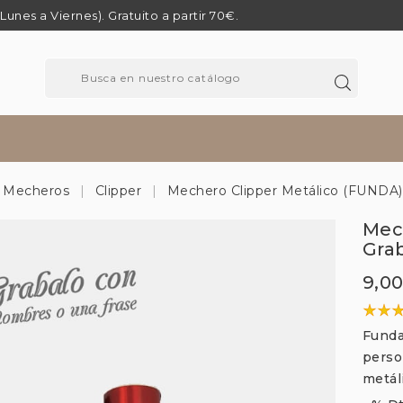
 (Lunes a Viernes). Gratuito a partir 70€.
Mecheros
Clipper
Mechero Clipper Metálico (FUNDA)
Mec
Gra
9,0
Funda
perso
metál