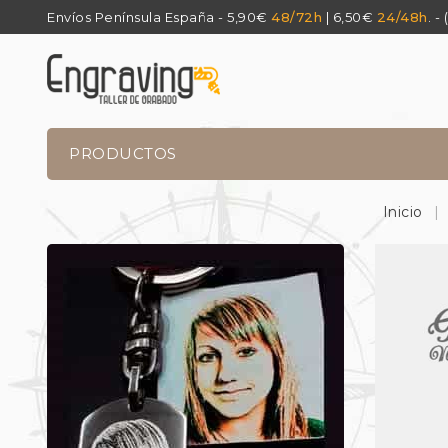
Envíos Península España - 5,90€
48/72h
| 6,50€
24/48h
. -
PRODUCTOS
Inicio