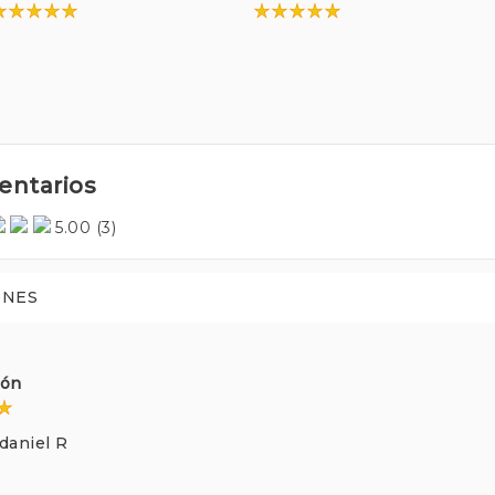
ntarios
5.00
(3)
ONES
ción
daniel R