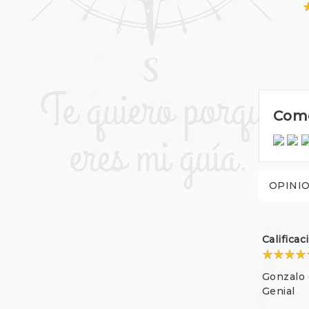
Come
OPINI
Califica
Gonzalo 
Genial