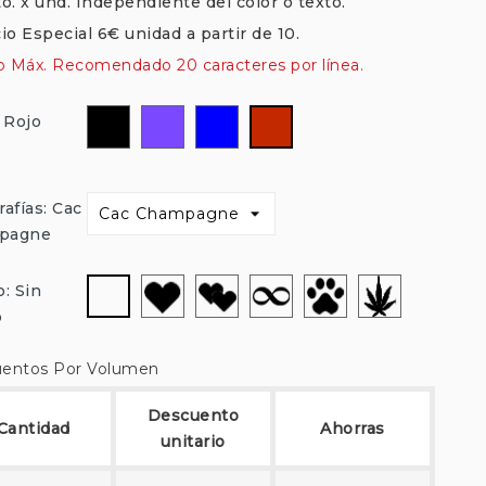
o. x und. Independiente del color o texto.
io Especial 6€ unidad a partir de 10.
to Máx. Recomendado 20 caracteres por línea.
Negro
Morado
Azul
Rojo
: Rojo
Oscuro
rafías: Cac
pagne
Corazón
Corazon-
Infinito
Huella-
Marijuana
Sin
o: Sin
Doble
Perro
dibujo
o
entos Por Volumen
Descuento
Cantidad
Ahorras
unitario