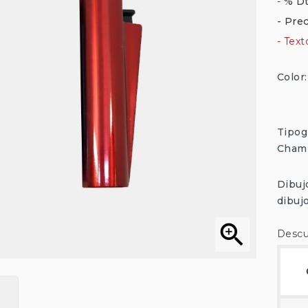
-
% Dt
- Prec
- Tex
Color
Tipog
Cham
Dibuj
dibuj

Descu