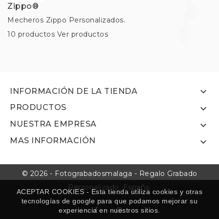
Zippo®
Mecheros Zippo Personalizados.
10 productos
Ver productos

INFORMACIÓN DE LA TIENDA
PRODUCTOS

NUESTRA EMPRESA

MAS INFORMACIÓN

© 2026 - Fotograbadosmalaga - Regalo Grabado
Personalizado, España.
ACEPTAR COOKIES - Esta tienda utiliza cookies y otras
tecnologías de google para que podamos mejorar su
experiencia en nuestros sitios.