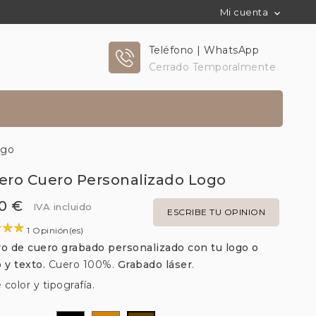
Mi cuenta

Teléfono | WhatsApp
Cerrado Temporalmente
ogo
vero Cuero Personalizado Logo
0 €
IVA incluido
ESCRIBE TU OPINION
1 Opinión(es)
ro de cuero grabado personalizado con tu logo o
o y texto.
Cuero 100%.
Grabado láser
.
e color y tipografía.