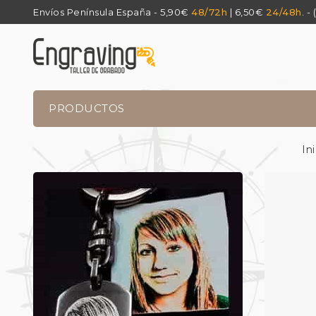
Envíos Península España - 5,90€
48/72h
| 6,50€
24/48h
. -
PRODUCTOS
Ini