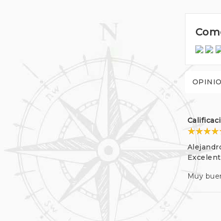
Come
OPINI
Califica
Alejandr
Excelen
Muy buen