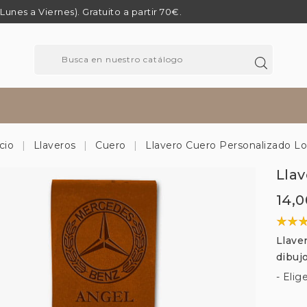
 (Lunes a Viernes). Gratuito a partir 70€.
cio
Llaveros
Cuero
Llavero Cuero Personalizado L
Lla
14,0
Llave
dibuj
- Elig