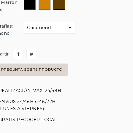
Negro
Marrón
Marrón
: Marrón
Claro
Oscuro
ro
afías:
mond
rtir
PREGUNTA SOBRE PRODUCTO
REALIZACIÓN MÁX. 24/48H
ENVíOS 24/48H o 48/72H
(LUNES A VIERNES)
GRATIS RECOGER LOCAL