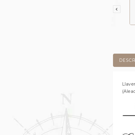

DESCR
Llave
(Alea