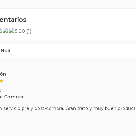
ntarios
5.00
(1)
ONES
ción
o
te Compra
 servicio pre y post-compra. Gran trato y muy buen produc