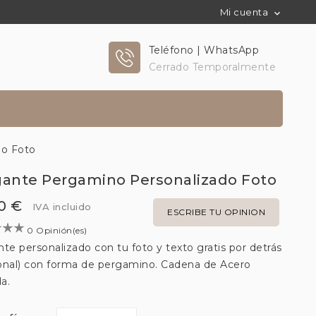
Mi cuenta

Teléfono | WhatsApp
Cerrado Temporalmente
do Foto
gante Pergamino Personalizado Foto
0 €
IVA incluido
ESCRIBE TU OPINION
0 Opinión(es)
te personalizado con tu foto y texto gratis por detrás
onal) con forma de pergamino. Cadena de Acero
da.