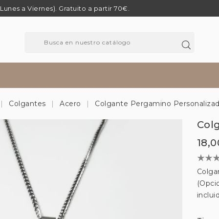
 (Lunes a Viernes). Gratuito a partir 70€.
Colgantes
Acero
Colgante Pergamino Personaliza
Col
18,0
Colgan
(Opci
inclui