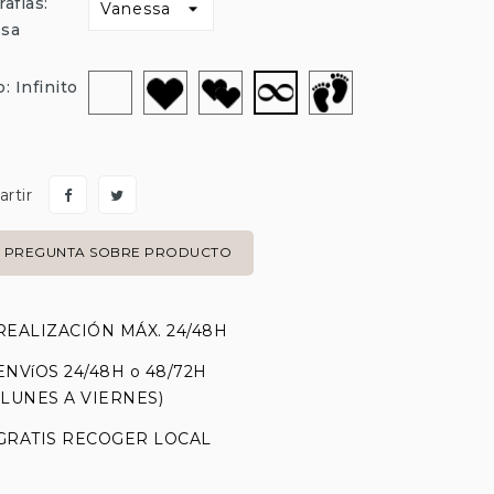
afías:
ssa
Sin
Corazón
Corazon-
Huella-
Infinito
: Infinito
dibujo
Doble
Pie
rtir
PREGUNTA SOBRE PRODUCTO
REALIZACIÓN MÁX. 24/48H
ENVíOS 24/48H o 48/72H
(LUNES A VIERNES)
GRATIS RECOGER LOCAL