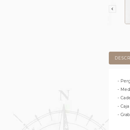

DESCR
- Per
- Med
- Cad
- Caja
- Gra