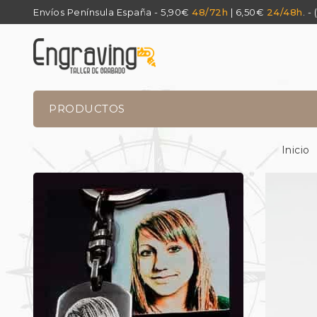
Envíos Península España - 5,90€
48/72h
| 6,50€
24/48h
. -
PRODUCTOS
Inicio