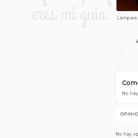
Lámpara
Come
No hay
OPINI
No hay op