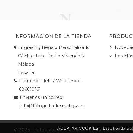
INFORMACIÓN DE LA TIENDA
PRODUC
Engraving Regalo Personalizado
Noveda
C/ Ministerio De La Vivienda 5
Los Más
Málaga
España
Llámenos:
Telf. / WhatsApp -
686610161
Envíenos un correo:
info@fotograbadosmalaga.es
ACEPTAR COOKIES - Esta tienda utili
© 2026 - Fotograbadosmalaga - Regalo Grabado Perso