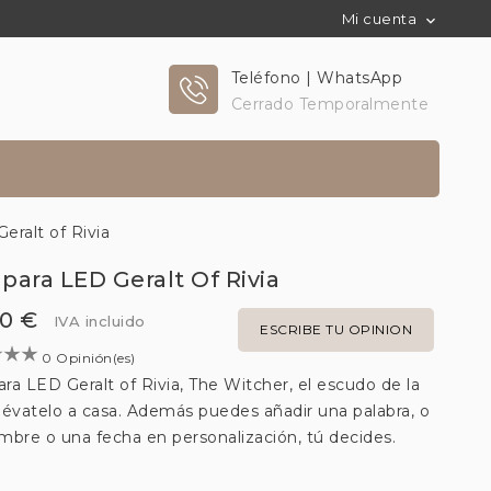
Mi cuenta

Teléfono | WhatsApp
Cerrado Temporalmente
ralt of Rivia
ara LED Geralt Of Rivia
00 €
IVA incluido
ESCRIBE TU OPINION
0 Opinión(es)
a LED Geralt of Rivia, The Witcher, el escudo de la
llévatelo a casa. Además puedes añadir una palabra, o
mbre o una fecha en personalización, tú decides.