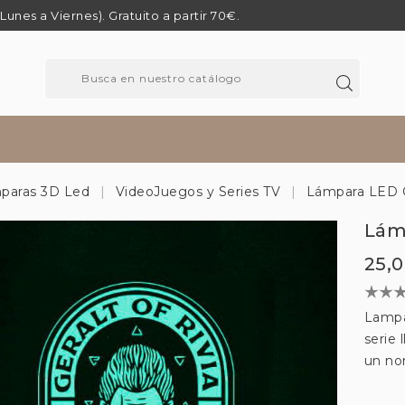
 (Lunes a Viernes). Gratuito a partir 70€.
paras 3D Led
VideoJuegos y Series TV
Lámpara LED Ge
Lámp
25,
Lampar
serie 
un no