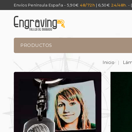
Envíos Península España - 5,90€
48/72h
| 6,50€
24/48h
. -
PRODUCTOS
Inicio
Lám