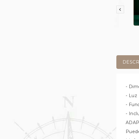

DESCR
- Dim
- Luz
- Fun
- Incl
ADAP
Puedes