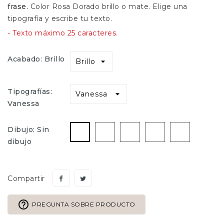
frase.
Color Rosa Dorado brillo o mate. Elige una
tipografía y escribe tu texto.
- Texto máximo 25 caracteres.
Acabado: Brillo
Tipografías:
Vanessa
Corazón
Corazon-
Infinito
Estrella
Sin
Dibujo: Sin
Doble
dibujo
dibujo
Compartir
help_outline
PREGUNTA SOBRE PRODUCTO