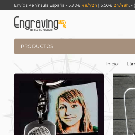
Envíos Península España - 5,90€
48/72h
| 6,50€
24/48h
. -
PRODUCTOS
Inicio
Lám