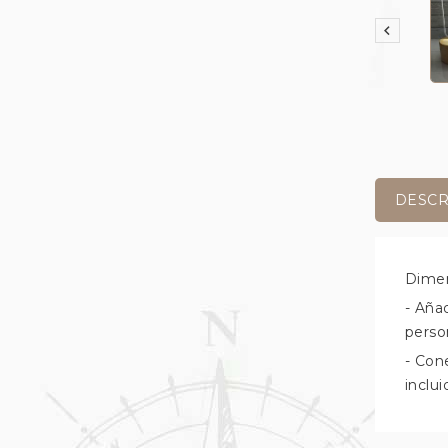

DESCR
Dimen
- Aña
person
- Con
inclu