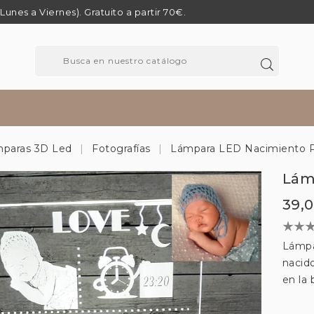
 (Lunes a Viernes). Gratuito a partir 70€.
paras 3D Led
Fotografías
Lámpara LED Nacimiento P
Lám
39,
Lámpa
nacido
en la