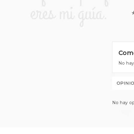
Come
No hay
OPINI
No hay op