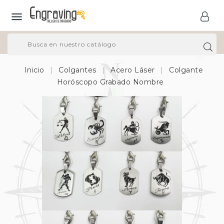

Inicio
Colgantes
Acero Láser
Colgante
Horóscopo Grabado Nombre