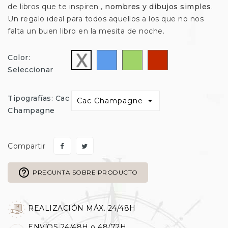
de libros que te inspiren ,
nombres y dibujos simples
.
Un regalo ideal para todos aquellos a los que no nos
falta un buen libro en la mesita de noche.
Azul
Verde
Rojo
Seleccionar
Color:
Seleccionar
Tipografías: Cac
Champagne
Compartir
help_outline
PREGUNTA SOBRE PRODUCTO
REALIZACIÓN MÁX. 24/48H
ENVíOS 24/48H o 48/72H